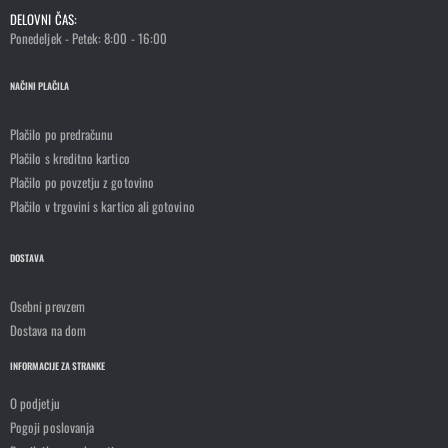
DELOVNI ČAS:
Ponedeljek - Petek: 8:00 - 16:00
NAČINI PLAČILA
Plačilo po predračunu
Plačilo s kreditno kartico
Plačilo po povzetju z gotovino
Plačilo v trgovini s kartico ali gotovino
DOSTAVA
Osebni prevzem
Dostava na dom
INFORMACIJE ZA STRANKE
O podjetju
Pogoji poslovanja