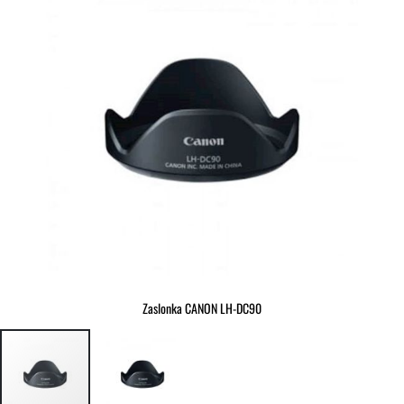
slik
Zaslonka CANON LH-DC90