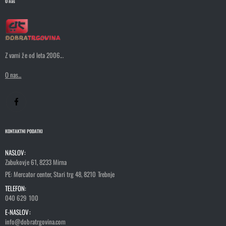
O nas
Z vami že od leta 2006...
O nas...
KONTAKTNI PODATKI
NASLOV:
Zabukovje 61, 8233 Mirna
PE: Mercator center, Stari trg 48, 8210 Trebnje
TELEFON:
040 629 100
E-NASLOV:
info@dobratrgovina.com