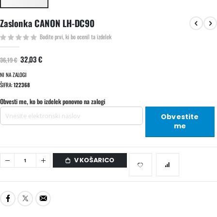
Preskoči
Zaslonka CANON LH-DC90
na
začetek
Bodite prvi, ki bo ocenil ta izdelek
galerije
slik
32,03 €
36,19 €
NI NA ZALOGI
ŠIFRA
122368
Obvesti me, ko bo izdelek ponovno na zalogi
Obvestite
me
V KOŠARICO