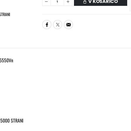
V KOŠARICO
STRANI
 5550Vn
35000 STRANI