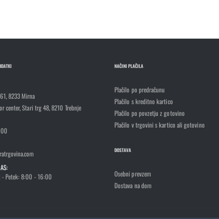
ODATKI
NAČINI PLAČILA
Plačilo po predračunu
 61, 8233 Mirna
Plačilo s kreditno kartico
r center, Stari trg 48, 8210 Trebnje
Plačilo po povzetju z gotovino
Plačilo v trgovini s kartico ali gotovino
100
DOSTAVA
atrgovina.com
AS:
Osebni prevzem
 - Petek: 8:00 - 16:00
Dostava na dom