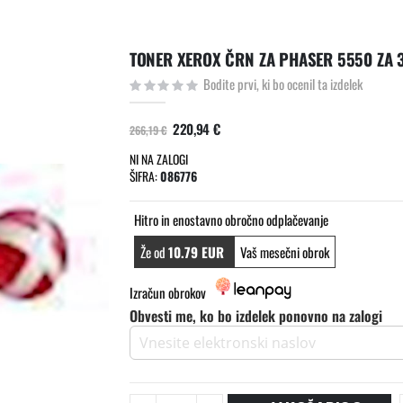
TONER XEROX ČRN ZA PHASER 5550 ZA 
Bodite prvi, ki bo ocenil ta izdelek
220,94 €
266,19 €
NI NA ZALOGI
ŠIFRA
086776
Hitro in enostavno obročno odplačevanje
Že od
10.79 EUR
Vaš mesečni obrok
Izračun obrokov
Obvesti me, ko bo izdelek ponovno na zalogi