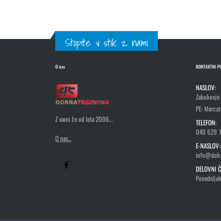
Stopite v stik z nami
O nas
KONTAKTNI P
NASLOV:
Zabukovje
PE: Mercato
Z vami že od leta 2006...
TELEFON:
040 629 
O nas...
E-NASLOV:
info@dobr
DELOVNI Č
Ponedeljek