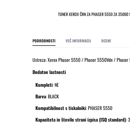
TONER XEROX ČRN ZA PHASER 5550 ZA 35000 
Preskoči
na
začetek
galerije
PODROBNOSTI
VEČ INFORMACIJ
OCENE
slik
Ustreza: Xerox Phaser 5550 / Phaser 5550Vdn / Phaser
Dodatne lastnosti
Kompleti
:
NE
Barva
:
BLACK
Kompatibilnost s tiskalniki
:
PHASER 5550
Kapaciteta in število strani izpisa (ISQ standard)
: