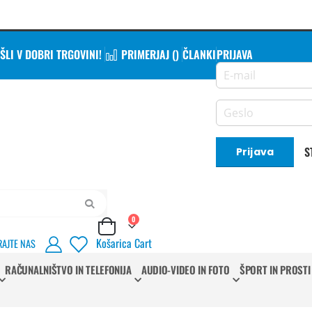
LI V DOBRI TRGOVINI!
PRIMERJAJ (
)
ČLANKI
PRIJAVA
S
Prijava
Iskanje
izdelki
0
Cart
Košarica
Cart
RAJTE NAS
RAČUNALNIŠTVO IN TELEFONIJA
AUDIO-VIDEO IN FOTO
ŠPORT IN PROSTI