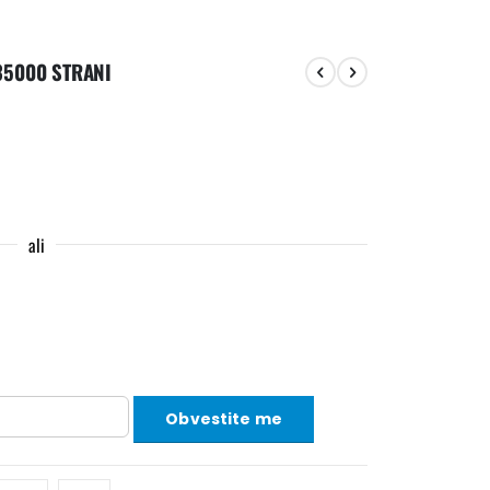
35000 STRANI
ali
Obvestite me