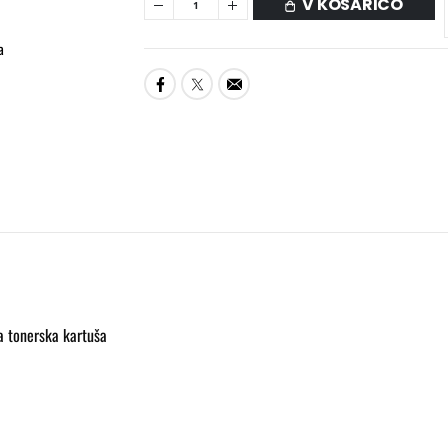
V KOŠARICO
a
HP CLT-Y503L - visoka zmogljivost - rum
 tonerska kartuša