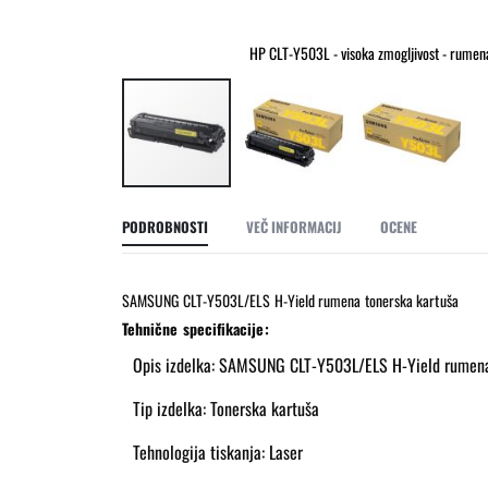
HP CLT-Y503L - visoka zmogljivost - rumen
Preskoči
na
PODROBNOSTI
VEČ INFORMACIJ
OCENE
začetek
galerije
slik
SAMSUNG CLT-Y503L/ELS H-Yield rumena tonerska kartuša
Tehnične specifikacije:
Opis izdelka: SAMSUNG CLT-Y503L/ELS H-Yield rumena
Tip izdelka: Tonerska kartuša
Tehnologija tiskanja: Laser