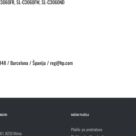
L-C3060FR, SL-C3060FW, SL-C3060ND
 148 / Barcelona / Španija / reg@hp.com
ODATKI
NAČINI PLAČILA
Plačilo po predračunu
 61, 8233 Mirna