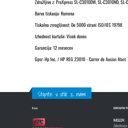
Združljivo z: ProXpress SL-C3010DW, SL-C3010ND, S
Barva tiskanja: Rumena
Tiskalna zmogljivost: Do 5000 strani ISO/IEC 19798
Izhodnost kartuše: Visok donos
Garancija: 12 mesecev
Gpsr: Hp Inc. / HP REG 23010 - Carrer de Ausias Marc
Stopite v stik z nami
O nas
KONTAKTNI P
NASLOV:
Zabukovje