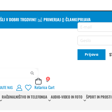
LI V DOBRI TRGOVINI!
PRIMERJAJ (
)
ČLANKI
PRIJAVA
S
Prijava
Iskanje
izdelki
0
Cart
Košarica
Cart
RAJTE NAS
RAČUNALNIŠTVO IN TELEFONIJA
AUDIO-VIDEO IN FOTO
ŠPORT IN PROSTI