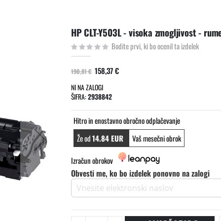
HP CLT-Y503L - visoka zmogljivost - rum
Bodite prvi, ki bo ocenil ta izdelek
158,37 €
190,81 €
NI NA ZALOGI
ŠIFRA
2938842
Hitro in enostavno obročno odplačevanje
Že od
14.84 EUR
Vaš mesečni obrok
Izračun obrokov
Obvesti me, ko bo izdelek ponovno na zalogi