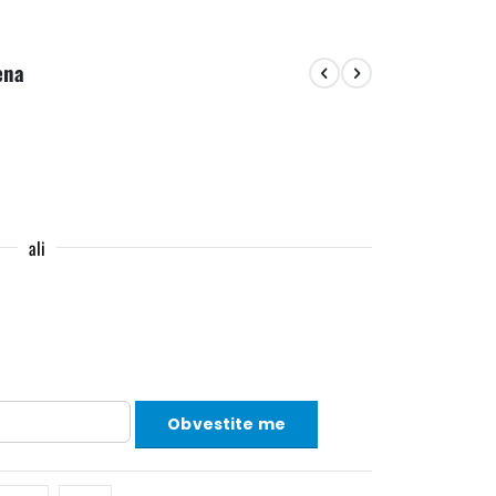
ena
ali
Obvestite me