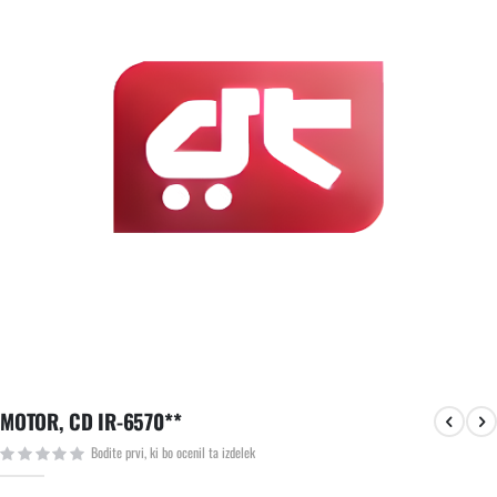
slik
Preskoči
MOTOR, CD IR-6570**
na
začetek
Bodite prvi, ki bo ocenil ta izdelek
galerije
slik