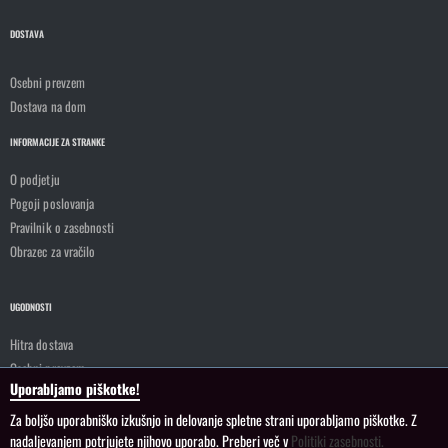
DOSTAVA
Osebni prevzem
Dostava na dom
INFORMACIJE ZA STRANKE
O podjetju
Pogoji poslovanja
Pravilnik o zasebnosti
Obrazec za vračilo
UGODNOSTI
Hitra dostava
Osebni prevzem
Uporabljamo piškotke!
Za boljšo uporabniško izkušnjo in delovanje spletne strani uporabljamo piškotke. Z
© DOBRATRGOVINA 2024. Vse pravice so pridržane.
Piškotki
nadaljevanjem potrjujete njihovo uporabo. Preberi več v
Politiki zasebnosti.