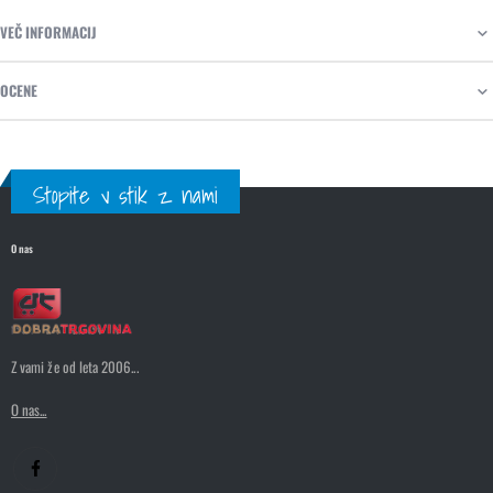
VEČ INFORMACIJ
OCENE
Stopite v stik z nami
O nas
Z vami že od leta 2006...
O nas...