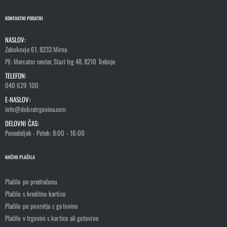
KONTAKTNI PODATKI
NASLOV:
Zabukovje 61, 8233 Mirna
PE: Mercator center, Stari trg 48, 8210 Trebnje
TELEFON:
040 629 100
E-NASLOV:
info@dobratrgovina.com
DELOVNI ČAS:
Ponedeljek - Petek: 8:00 - 16:00
NAČINI PLAČILA
Plačilo po predračunu
Plačilo s kreditno kartico
Plačilo po povzetju z gotovino
Plačilo v trgovini s kartico ali gotovino