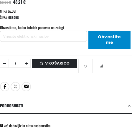
48,21 €
58,08 €
NI NA ZALOGI
ŠIFRA
088058
Obvesti me, ko bo izdelek ponovno na zalogi
Obvestite
me
V KOŠARICO
PODROBNOSTI
Ni več dobavljiv in nima nadomestka.