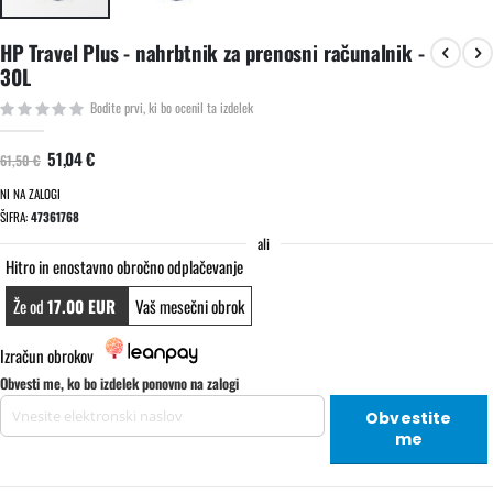
Preskoči
HP Travel Plus - nahrbtnik za prenosni računalnik -
na
30L
začetek
galerije
Bodite prvi, ki bo ocenil ta izdelek
slik
51,04 €
61,50 €
NI NA ZALOGI
ŠIFRA
47361768
ali
Hitro in enostavno obročno odplačevanje
Že od
17.00 EUR
Vaš mesečni obrok
Izračun obrokov
Obvesti me, ko bo izdelek ponovno na zalogi
Obvestite
me