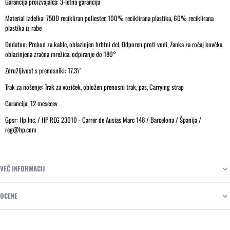
Garancija proizvajalca: 3-letna garancija
Material izdelka: 750D recikliran poliester, 100% reciklirana plastika, 60% reciklirana
plastika iz rabe
Dodatno: Prehod za kable, oblazinjen hrbtni del, Odporen proti vodi, Zanka za ročaj kovčka,
oblazinjena zračna mrežica, odpiranje do 180°
Združljivost s prenosniki: 17.3\"
Trak za nošenje: Trak za voziček, obložen prenosni trak, pas, Carrying strap
Garancija: 12 mesecev
Gpsr: Hp Inc. / HP REG 23010 - Carrer de Ausias Marc 148 / Barcelona / Španija /
reg@hp.com
VEČ INFORMACIJ
OCENE