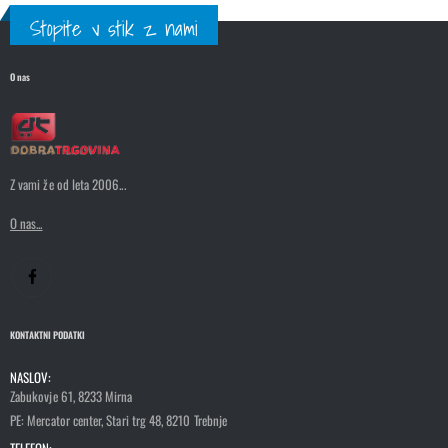
Stopite v stik z nami
O nas
Z vami že od leta 2006...
O nas...
KONTAKTNI PODATKI
NASLOV:
Zabukovje 61, 8233 Mirna
PE: Mercator center, Stari trg 48, 8210 Trebnje
TELEFON: