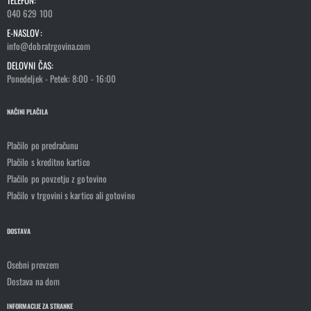
040 629 100
E-NASLOV:
info@dobratrgovina.com
DELOVNI ČAS:
Ponedeljek - Petek: 8:00 - 16:00
NAČINI PLAČILA
Plačilo po predračunu
Plačilo s kreditno kartico
Plačilo po povzetju z gotovino
Plačilo v trgovini s kartico ali gotovino
DOSTAVA
Osebni prevzem
Dostava na dom
INFORMACIJE ZA STRANKE