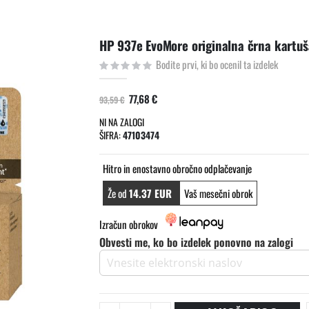
HP 937e EvoMore originalna črna kartuš
Bodite prvi, ki bo ocenil ta izdelek
77,68 €
93,59 €
NI NA ZALOGI
ŠIFRA
47103474
Hitro in enostavno obročno odplačevanje
Že od
14.37 EUR
Vaš mesečni obrok
Izračun obrokov
Obvesti me, ko bo izdelek ponovno na zalogi