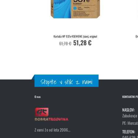
Kartuša HP 937e 4S6W6NE (cian), original
Or
51,28 €
Akcijska
61,78 €
cena
Stopite v stik z nami
O nas
KONTAKTNI P
NASLOV:
Zabukovje
PE: Mercato
Z vami že od leta 2006...
TELEFON:
040 629 