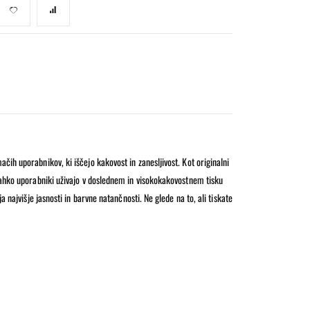
ih uporabnikov, ki iščejo kakovost in zanesljivost. Kot originalni
 lahko uporabniki uživajo v doslednem in visokokakovostnem tisku
 najvišje jasnosti in barvne natančnosti. Ne glede na to, ali tiskate