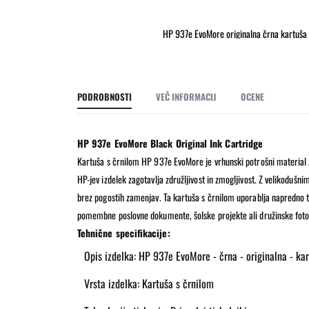
HP 937e EvoMore originalna črna kartuša
Preskoči
na
začetek
galerije
PODROBNOSTI
VEČ INFORMACIJ
OCENE
slik
HP 937e EvoMore Black Original Ink Cartridge
Kartuša s črnilom HP 937e EvoMore je vrhunski potrošni material za
HP-jev izdelek zagotavlja združljivost in zmogljivost. Z velikodu
brez pogostih zamenjav. Ta kartuša s črnilom uporablja napredno tehn
pomembne poslovne dokumente, šolske projekte ali družinske fotog
Tehnične specifikacije:
Opis izdelka: HP 937e EvoMore - črna - originalna - ka
Vrsta izdelka: Kartuša s črnilom