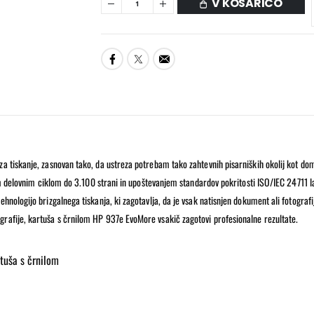
V KOŠARICO
 tiskanje, zasnovan tako, da ustreza potrebam tako zahtevnih pisarniških okolij kot domač
šnim delovnim ciklom do 3.100 strani in upoštevanjem standardov pokritosti ISO/IEC 24711
ologijo brizgalnega tiskanja, ki zagotavlja, da je vsak natisnjen dokument ali fotografija
rafije, kartuša s črnilom HP 937e EvoMore vsakič zagotovi profesionalne rezultate.
rtuša s črnilom