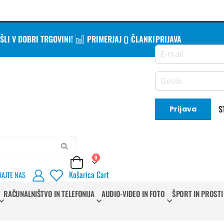
LI V DOBRI TRGOVINI!
PRIMERJAJ (
)
ČLANKI
PRIJAVA
S
Prijava
Iskanje
izdelki
0
Cart
Košarica
Cart
RAJTE NAS
RAČUNALNIŠTVO IN TELEFONIJA
AUDIO-VIDEO IN FOTO
ŠPORT IN PROSTI