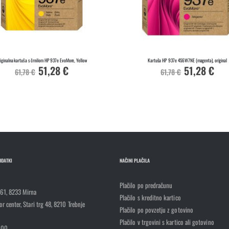
iginalna kartuša s črnilom HP 937e EvoMore, Yellow
Kartuša HP 937e 4S6W7NE (magenta), original
51,28 €
51,28 €
Akcijska
Akcijska
61,78 €
61,78 €
cena
cena
ODATKI
NAČINI PLAČILA
Plačilo po predračunu
 61, 8233 Mirna
Plačilo s kreditno kartico
r center, Stari trg 48, 8210 Trebnje
Plačilo po povzetju z gotovino
Plačilo v trgovini s kartico ali gotovino
100