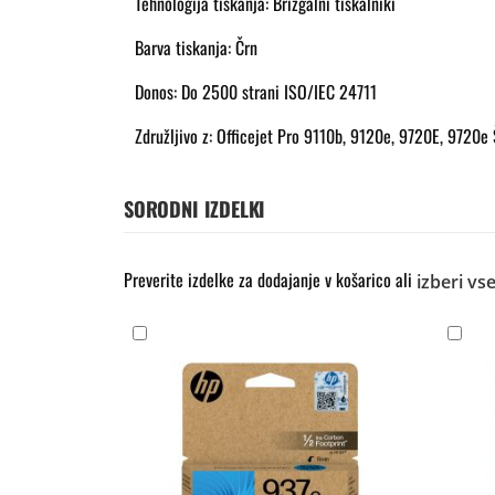
Tehnologija tiskanja: Brizgalni tiskalniki
Barva tiskanja: Črn
Donos: Do 2500 strani ISO/IEC 24711
Združljivo z: Officejet Pro 9110b, 9120e, 9720E, 9720e
SORODNI IZDELKI
Preverite izdelke za dodajanje v košarico ali
izberi vs