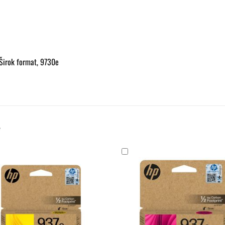
 Širok format, 9730e
e