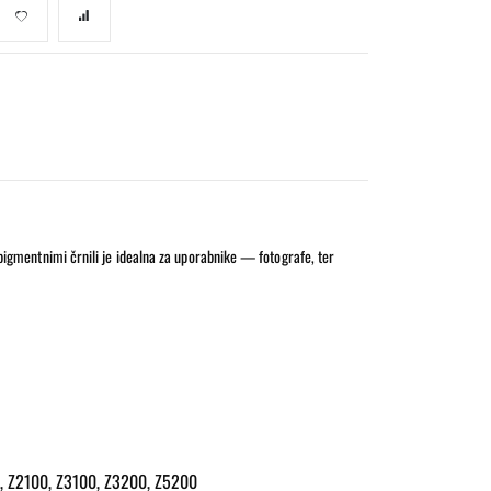
a pigmentnimi črnili je idealna za uporabnike — fotografe, ter
20, Z2100, Z3100, Z3200, Z5200