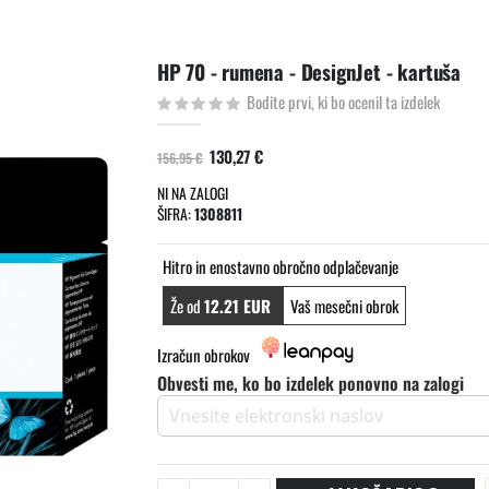
HP 70 - rumena - DesignJet - kartuša
Bodite prvi, ki bo ocenil ta izdelek
130,27 €
156,95 €
NI NA ZALOGI
ŠIFRA
1308811
Hitro in enostavno obročno odplačevanje
Že od
12.21 EUR
Vaš mesečni obrok
Izračun obrokov
Obvesti me, ko bo izdelek ponovno na zalogi