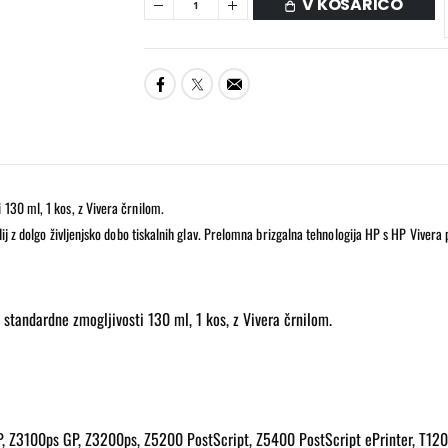
V KOŠARICO
 130 ml, 1 kos, z Vivera črnilom.
dij z dolgo življenjsko dobo tiskalnih glav. Prelomna brizgalna tehnologija HP s HP Viver
 standardne zmogljivosti 130 ml, 1 kos, z Vivera črnilom.
GP, Z3100ps GP, Z3200ps, Z5200 PostScript, Z5400 PostScript ePrinter, T1