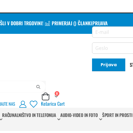
LI V DOBRI TRGOVINI!
PRIMERJAJ (
)
ČLANKI
PRIJAVA
S
Prijava
Iskanje
izdelki
0
Cart
Košarica
Cart
RAJTE NAS
RAČUNALNIŠTVO IN TELEFONIJA
AUDIO-VIDEO IN FOTO
ŠPORT IN PROSTI