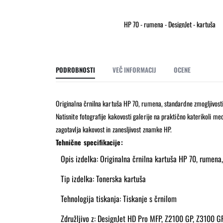
HP 70 - rumena - DesignJet - kartuša
Preskoči
na
začetek
galerije
PODROBNOSTI
VEČ INFORMACIJ
OCENE
slik
Originalna črnilna kartuša HP 70, rumena, standardne zmogljivosti
Natisnite fotografije kakovosti galerije na praktično katerikoli me
zagotavlja kakovost in zanesljivost znamke HP.
Tehnične specifikacije:
Opis izdelka: Originalna črnilna kartuša HP 70, rumena,
Tip izdelka: Tonerska kartuša
Tehnologija tiskanja: Tiskanje s črnilom
Združljivo z: DesignJet HD Pro MFP, Z2100 GP, Z3100 