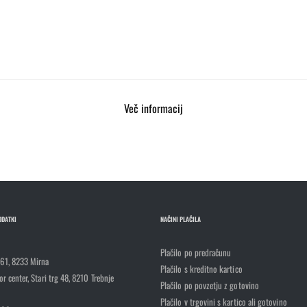
Več informacij
ODATKI
NAČINI PLAČILA
Plačilo po predračunu
 61, 8233 Mirna
Plačilo s kreditno kartico
r center, Stari trg 48, 8210 Trebnje
Plačilo po povzetju z gotovino
Plačilo v trgovini s kartico ali gotovino