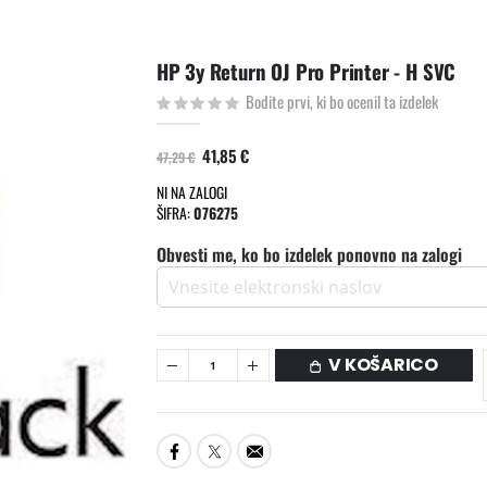
HP 3y Return OJ Pro Printer - H SVC
Bodite prvi, ki bo ocenil ta izdelek
41,85 €
47,29 €
NI NA ZALOGI
ŠIFRA
076275
Obvesti me, ko bo izdelek ponovno na zalogi
V KOŠARICO