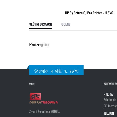
HP 3y Return OJ Pro Printer - H SVC
Preskoči
na
VEČ INFORMACIJ
OCENE
začetek
galerije
slik
Proizvajalec
Stopite v stik z nami
O nas
KONTAKTNI P
NASLOV:
Zabukovje
PE: Mercato
Z vami že od leta 2006...
TELEFON: