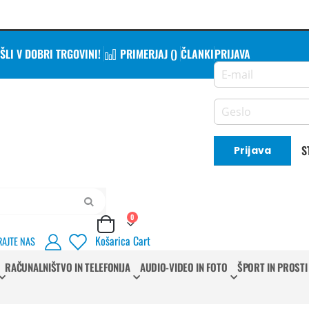
LI V DOBRI TRGOVINI!
PRIMERJAJ (
)
ČLANKI
PRIJAVA
S
Prijava
Iskanje
izdelki
0
Cart
Košarica
Cart
RAJTE NAS
RAČUNALNIŠTVO IN TELEFONIJA
AUDIO-VIDEO IN FOTO
ŠPORT IN PROSTI