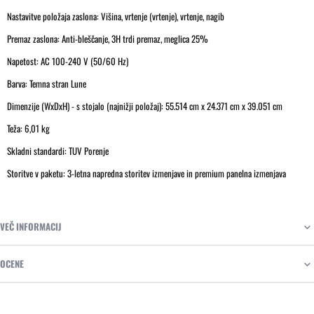
Nastavitve položaja zaslona: Višina, vrtenje (vrtenje), vrtenje, nagib
Premaz zaslona: Anti-bleščanje, 3H trdi premaz, meglica 25%
Napetost: AC 100-240 V (50/60 Hz)
Barva: Temna stran Lune
Dimenzije (WxDxH) - s stojalo (najnižji položaj): 55.514 cm x 24.371 cm x 39.051 cm
Teža: 6,01 kg
Skladni standardi: TUV Porenje
Storitve v paketu: 3-letna napredna storitev izmenjave in premium panelna izmenjava
VEČ INFORMACIJ
OCENE