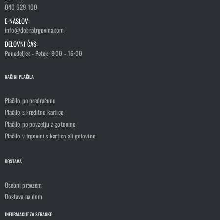
040 629 100
E-NASLOV:
info@dobratrgovina.com
DELOVNI ČAS:
Ponedeljek - Petek: 8:00 - 16:00
NAČINI PLAČILA
Plačilo po predračunu
Plačilo s kreditno kartico
Plačilo po povzetju z gotovino
Plačilo v trgovini s kartico ali gotovino
DOSTAVA
Osebni prevzem
Dostava na dom
INFORMACIJE ZA STRANKE