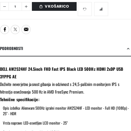
V KOŠARICO
PODROBNOSTI
DELL AW2524HF 24.5inch FHD Fast IPS Black LED 500Hz HDMI 2xDP USB
3YPPG AE
Doživite neverjetno jasnost gibanja in odzivnost s 24,5-palčnim monitorjem IPS s
hitrostjo osveževanja 500 Hz in AMD FreeSync Premium.
Tehnične specifikacije:
Opis izdelka: Alienware 500Hz igralni monitor AW2524HF - LED monitor - Full HD (1080p) -
25" - HDR
Vrsta naprave: LED-osvetljen LCD monitor - 25"