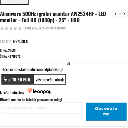
Preskoči
Alienware 500Hz igralni monitor AW2524HF - LED
na
monitor - Full HD (1080p) - 25" - HDR
začetek
galerije
Bodite prvi, ki bo ocenil ta izdelek
slik
624,30 €
752,17 €
NI NA ZALOGI
ŠIFRA
46716572
ali
Hitro in enostavno obročno odplačevanje
Že od
10.50 EUR
Vaš mesečni obrok
Izračun obrokov
Obvesti me, ko bo izdelek ponovno na zalogi
Obvestite
me