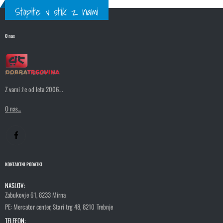
Stopite v stik z nami
O nas
Z vami že od leta 2006...
O nas...
KONTAKTNI PODATKI
NASLOV:
Zabukovje 61, 8233 Mirna
PE: Mercator center, Stari trg 48, 8210 Trebnje
TELEFON: