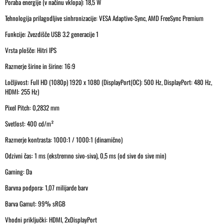
Poraba energije (v načinu vklopa): 18,5 W
Tehnologija prilagodljive sinhronizacije: VESA Adaptive-Sync, AMD FreeSync Premium
Funkcije: Zvezdišče USB 3.2 generacije 1
Vrsta plošče: Hitri IPS
Razmerje širine in širine: 16:9
Ločljivost: Full HD (1080p) 1920 x 1080 (DisplayPort(OC): 500 Hz, DisplayPort: 480 Hz,
HDMI: 255 Hz)
Pixel Pitch: 0,2832 mm
Svetlost: 400 cd/m²
Razmerje kontrasta: 1000:1 / 1000:1 (dinamično)
Odzivni čas: 1 ms (ekstremno sivo-siva), 0,5 ms (od sive do sive min)
Gaming: Da
Barvna podpora: 1,07 milijarde barv
Barva Gamut: 99% sRGB
Vhodni priključki: HDMI, 2xDisplayPort