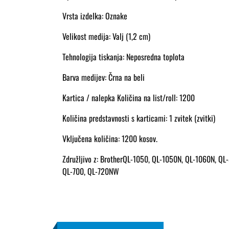
Vrsta izdelka: Oznake
Velikost medija: Valj (1,2 cm)
Tehnologija tiskanja: Neposredna toplota
Barva medijev: Črna na beli
Kartica / nalepka Količina na list/roll: 1200
Količina predstavnosti s karticami: 1 zvitek (zvitki)
Vključena količina: 1200 kosov.
Združljivo z: BrotherQL-1050, QL-1050N, QL-1060N, Q
QL-700, QL-720NW