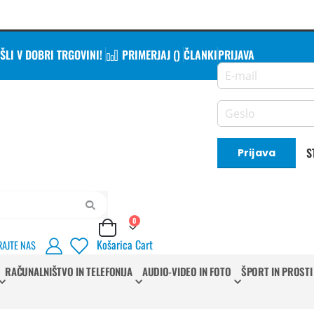
LI V DOBRI TRGOVINI!
PRIMERJAJ (
)
ČLANKI
PRIJAVA
S
Prijava
Iskanje
izdelki
0
Cart
Košarica
Cart
RAJTE NAS
RAČUNALNIŠTVO IN TELEFONIJA
AUDIO-VIDEO IN FOTO
ŠPORT IN PROSTI