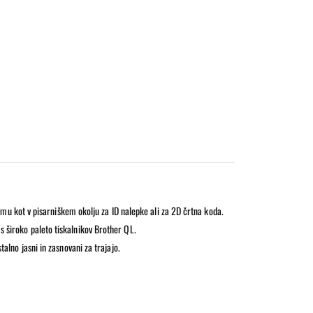
 (1,2 cm)
u kot v pisarniškem okolju za ID nalepke ali za 2D črtna koda.
s široko paleto tiskalnikov Brother QL.
talno jasni in zasnovani za trajajo.