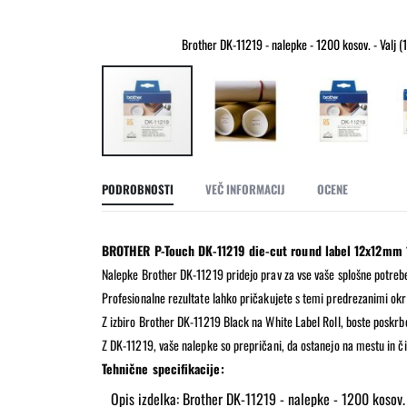
2 cm)
Brother DK-11219 - nalepke - 1200 kosov. - Valj (
Preskoči
na
PODROBNOSTI
VEČ INFORMACIJ
OCENE
začetek
galerije
slik
BROTHER P-Touch DK-11219 die-cut round label 12x12mm 
Nalepke Brother DK-11219 pridejo prav za vse vaše splošne potreb
Profesionalne rezultate lahko pričakujete s temi predrezanimi okro
Z izbiro Brother DK-11219 Black na White Label Roll, boste poskrbeli
Z DK-11219, vaše nalepke so prepričani, da ostanejo na mestu in čitl
Tehnične specifikacije:
Opis izdelka: Brother DK-11219 - nalepke - 1200 kosov. 