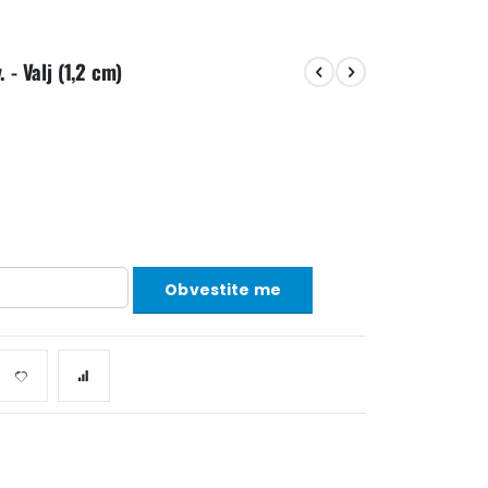
 - Valj (1,2 cm)
Obvestite me