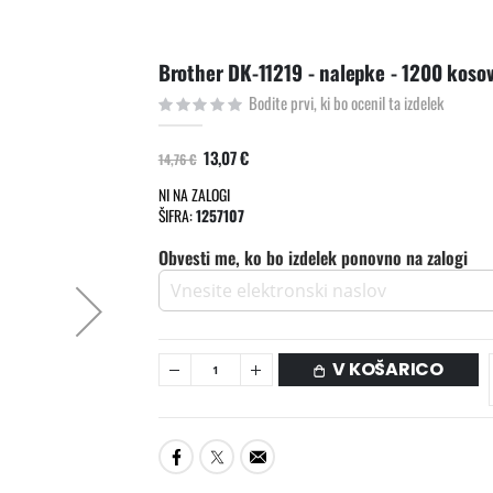
Brother DK-11219 - nalepke - 1200 kosov.
Bodite prvi, ki bo ocenil ta izdelek
13,07 €
14,76 €
NI NA ZALOGI
ŠIFRA
1257107
Obvesti me, ko bo izdelek ponovno na zalogi
V KOŠARICO