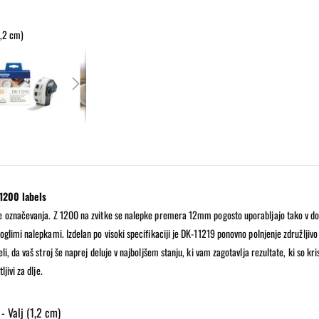
1,2 cm)
Brother DK-11219 - nalepke - 1200 kosov. - Valj
1200 labels
e označevanja. Z 1200 na zvitke se nalepke premera 12mm pogosto uporabljajo tako v dom
glimi nalepkami. Izdelan po visoki specifikaciji je DK-11219 ponovno polnjenje združljivo 
, da vaš stroj še naprej deluje v najboljšem stanju, ki vam zagotavlja rezultate, ki so kris
jivi za dlje.
- Valj (1,2 cm)