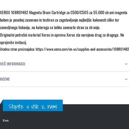
XEROX 108R01482 Magenta Drum Cartridge za C500/C505 za 55.000 strani magenta
boben je posebej zasnovan in testiran za zagotavljanje najboljše kakovosti slike ter
zanesljivega tiskanja, na katerega se lahko zanesete stran za stranjo.
Originalni potrošni material Xerox in oprema Xerox sta narejena drug za drugega. Ne
sprejmite imitacij.
Uradna stran proizvajalca: https://www.xerox.com/en-us/supplies-and-accessories/108R01482
VEČ INFORMACIJ
OCENE
Stopite v stik z nami
O nas