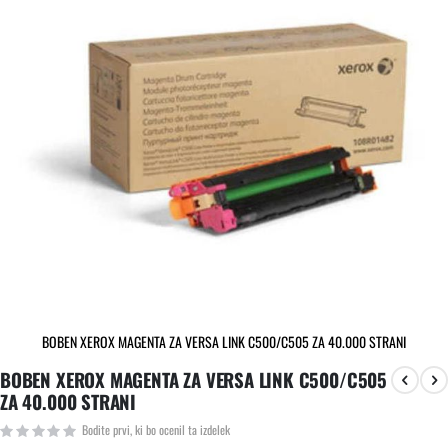
slik
BOBEN XEROX MAGENTA ZA VERSA LINK C500/C505 ZA 40.000 STRANI
Preskoči
BOBEN XEROX MAGENTA ZA VERSA LINK C500/C505
na
ZA 40.000 STRANI
začetek
galerije
Bodite prvi, ki bo ocenil ta izdelek
slik