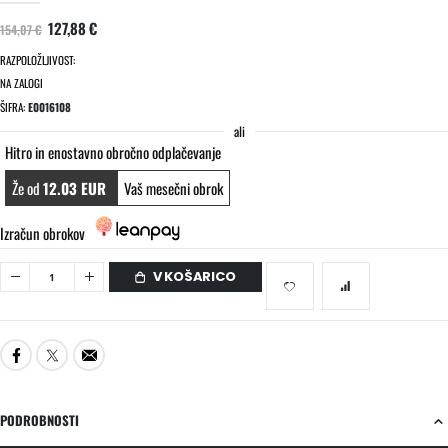
127,88 €
154,07 €
RAZPOLOŽLJIVOST:
NA ZALOGI
ŠIFRA
E0016108
ali
Hitro in enostavno obročno odplačevanje
Že od
12.03 EUR
Vaš mesečni obrok
Izračun obrokov
V KOŠARICO
PODROBNOSTI