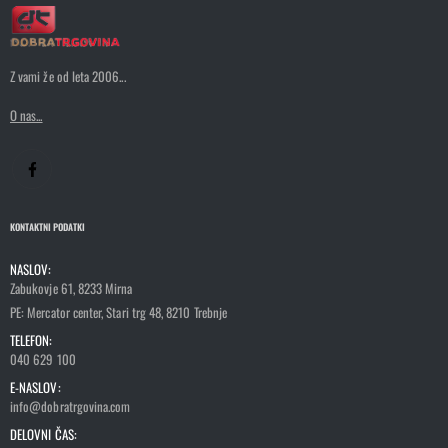
Z vami že od leta 2006...
O nas...
KONTAKTNI PODATKI
NASLOV:
Zabukovje 61, 8233 Mirna
PE: Mercator center, Stari trg 48, 8210 Trebnje
TELEFON:
040 629 100
E-NASLOV:
info@dobratrgovina.com
DELOVNI ČAS: