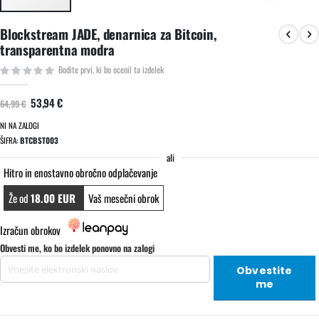
Preskoči
Blockstream JADE, denarnica za Bitcoin,
na
transparentna modra
začetek
galerije
Bodite prvi, ki bo ocenil ta izdelek
slik
53,94 €
64,99 €
NI NA ZALOGI
ŠIFRA
BTCBST003
ali
Hitro in enostavno obročno odplačevanje
Že od
18.00 EUR
Vaš mesečni obrok
Izračun obrokov
Obvesti me, ko bo izdelek ponovno na zalogi
Obvestite
me