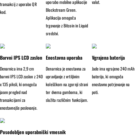
uporabo mobilne aplikacije
valut.
transakcij z uporabo QR
Blockstream Green.
kod.
Aplikacija omogoča
trgovanje z Bitcoin in Liquid
sredstvi.
Barvni IPS LCD zaslon
Enostavna uporaba
Vgrajena baterija
Denarnica ima 2,9 cm
Denarnica je enostavna za
Jade ima vgrajeno 240 mAh
barvni IPS LCD zaslon z 240
upravljanje z vrtiljivim
baterijo, ki omogoča
x 135 piksli, ki omogoča
koleščkom na zgornji strani
enostavno potrjevanje na
jasen pregled nad
ter dvema gumboma, ki
poti.
transakcijami za
služita različnim funkcijam.
enostavnejše poslovanje.
Posodobljen uporabniški vmesnik