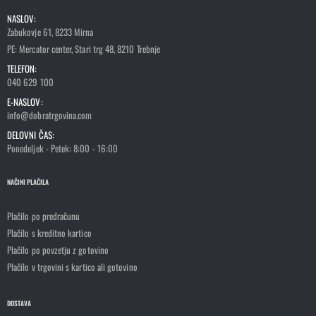
NASLOV:
Zabukovje 61, 8233 Mirna
PE: Mercator center, Stari trg 48, 8210 Trebnje
TELEFON:
040 629 100
E-NASLOV:
info@dobratrgovina.com
DELOVNI ČAS:
Ponedeljek - Petek: 8:00 - 16:00
NAČINI PLAČILA
Plačilo po predračunu
Plačilo s kreditno kartico
Plačilo po povzetju z gotovino
Plačilo v trgovini s kartico ali gotovino
DOSTAVA