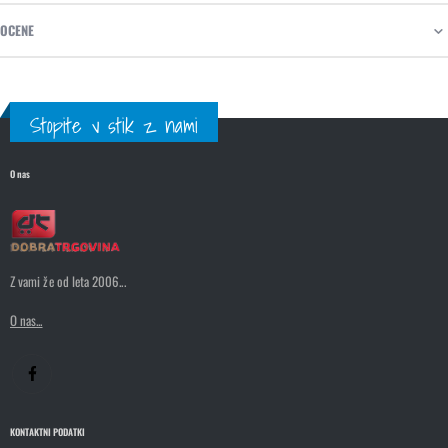
OCENE
Stopite v stik z nami
O nas
Z vami že od leta 2006...
O nas...
KONTAKTNI PODATKI