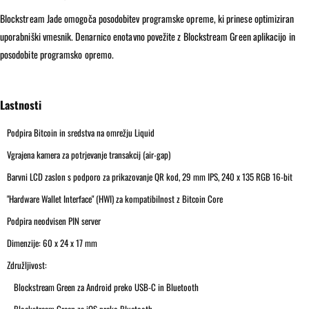
Blockstream Jade omogoča posodobitev programske opreme, ki prinese optimiziran
uporabniški vmesnik. Denarnico enotavno povežite z Blockstream Green aplikacijo in
posodobite programsko opremo.
Lastnosti
Podpira Bitcoin in sredstva na omrežju Liquid
Vgrajena kamera za potrjevanje transakcij (air-gap)
Barvni LCD zaslon s podporo za prikazovanje QR kod, 29 mm IPS, 240 x 135 RGB 16-bit
"Hardware Wallet Interface" (HWI) za kompatibilnost z Bitcoin Core
Podpira neodvisen PIN server
Dimenzije: 60 x 24 x 17 mm
Združljivost:
Blockstream Green za Android preko USB-C in Bluetooth
Blockstream Green za iOS preko Bluetooth