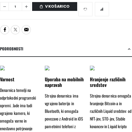
V KOŠARICO
PODROBNOSTI
Varnost
Uporaba na mobilnih
Hranjenje različnih
napravah
sredstev
Denarnica temelji na
Strojna denarnica ima
Strojna denarnica omogoča
odprtokodni programski
vgrajeno baterijo in
hranjenje Bitcoin-a in
opremi. Jade ima tudi
Bluetooth, ki omogoča
različnih Liquid sredstev: od
vgrajeno kamero, ki
povezavo z Android in iOS
NFT-jev, STO-jev, Stable
omogoča varno in
pametnimi telefoni z
kovancev in Liquid kripto
enostavno potrjevanje