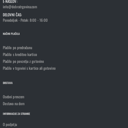
E-NASLOV:
info@dobratrgovina.com
DELOVNI ČAS:
Ponedeljek - Petek: 8:00 - 16:00
NAČINI PLAČILA
Plačilo po predračunu
Plačilo s kreditno kartico
Plačilo po povzetju z gotovino
Plačilo v trgovini s kartico ali gotovino
DOSTAVA
Osebni prevzem
Dostava na dom
INFORMACIJE ZA STRANKE
O podjetju