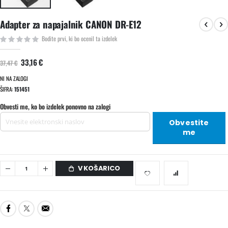
Preskoči
Adapter za napajalnik CANON DR-E12
na
začetek
Bodite prvi, ki bo ocenil ta izdelek
galerije
slik
33,16 €
37,47 €
NI NA ZALOGI
ŠIFRA
151451
Obvesti me, ko bo izdelek ponovno na zalogi
Obvestite
me
V KOŠARICO