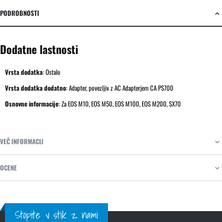
PODROBNOSTI
Dodatne lastnosti
Vrsta dodatka
:
Ostalo
Vrsta dodatka dodatno
:
Adapter, povezljiv z AC Adapterjem CA PS700
Osnovne informacije
:
Za EOS M10, EOS M50, EOS M100, EOS M200, SX70
VEČ INFORMACIJ
OCENE
Stopite v stik z nami