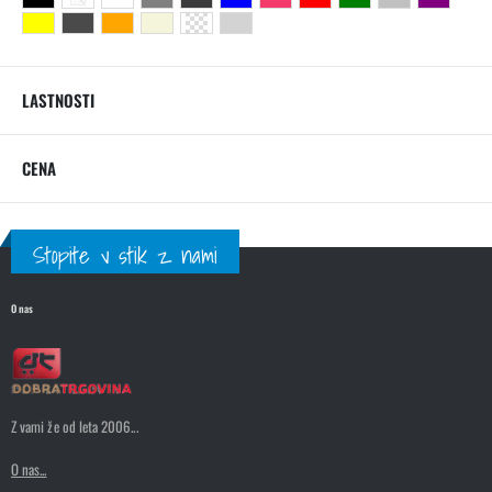
LASTNOSTI
CENA
Stopite v stik z nami
O nas
Z vami že od leta 2006...
O nas...