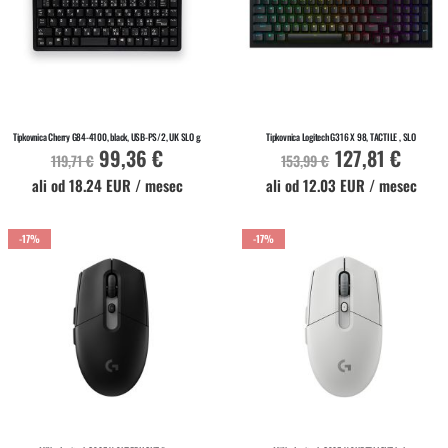
V KOŠARICO
V KOŠARICO
Na zalogi
Na zalogi
Tipkovnica Cherry G84-4100, black, USB-PS/2, UK SLO g.
Tipkovnica Logitech G316 X 98, TACTILE , SLO
99,36 €
127,81 €
Akcijska
Akcijska
119,71 €
153,99 €
cena
cena
ali od 18.24 EUR / mesec
ali od 12.03 EUR / mesec
-17%
-17%
V KOŠARICO
V KOŠARICO
Na zalogi
Na zalogi