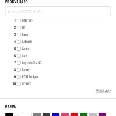
PROIZVAJALEC
LOGITECH
HP
Razer
CANYON
Genius
Asus
Logitech GAMING
Cherry
PORT Designs
LENOVO
Prikaži več
BARVA