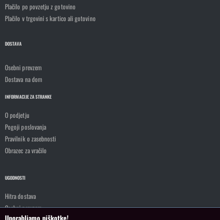
Plačilo po povzetju z gotovino
Plačilo v trgovini s kartico ali gotovino
DOSTAVA
Osebni prevzem
Dostava na dom
INFORMACIJE ZA STRANKE
O podjetju
Pogoji poslovanja
Pravilnik o zasebnosti
Obrazec za vračilo
UGODNOSTI
Hitra dostava
Osebni prevzem
Uporabljamo piškotke!