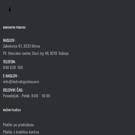
KONTAKTNI PODATKI
NASLOV:
Zabukovje 61, 8233 Mirna
PE: Mercator center, Stari trg 48, 8210 Trebnje
TELEFON:
040 629 100
E-NASLOV:
info@dobratrgovina.com
DELOVNI ČAS:
Ponedeljek - Petek: 8:00 - 16:00
NAČINI PLAČILA
Plačilo po predračunu
Plačilo s kreditno kartico