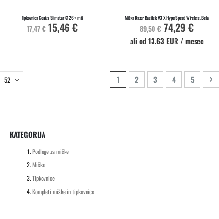
Na zalogi
Na zalogi
Tipkovnica Genius Slimstar C126 + miš
Miška Razer Basilisk V3 X HyperSpeed Wireless, Bela
15,46 €
74,29 €
Akcijska
Akcijska
17,47 €
89,50 €
cena
cena
ali od 13.63 EUR / mesec
Stran
Trenutno berete stran
Stran
Stran
Stran
Stran
St
Na
1
2
3
4
5
KATEGORIJA
Podloge za miške
Miške
Tipkovnice
Kompleti miške in tipkovnice