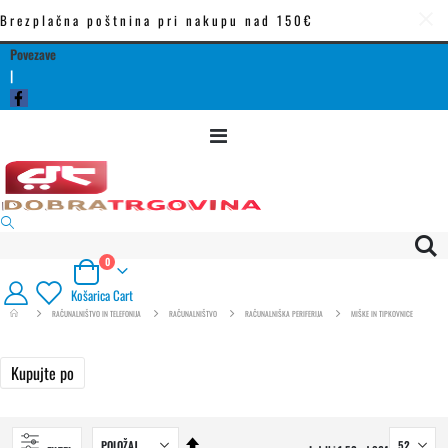
Brezplačna poštnina pri nakupu nad 150€
Povezave
|
Preklop
navigacije
izdelki
0
Cart
Košarica
Cart
RAČUNALNIŠTVO IN TELEFONIJA
RAČUNALNIŠTVO
RAČUNALNIŠKA PERIFERIJA
MIŠKE IN TIPKOVNICE
Kupujte po
Nastavi