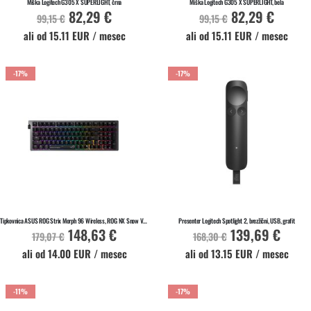
Miška Logitech G305 X SUPERLIGHT, črna
Miška Logitech G305 X SUPERLIGHT, bela
82,29 €
82,29 €
Akcijska
Akcijska
99,15 €
99,15 €
cena
cena
ali od 15.11 EUR / mesec
ali od 15.11 EUR / mesec
-17%
-17%
V KOŠARICO
V KOŠARICO
Na zalogi
Na zalogi
Tipkovnica ASUS ROG Strix Morph 96 Wireless, ROG NX Snow V2, PBT, RGB, USB, US
Presenter Logitech Spotlight 2, brezžični, USB, grafit
148,63 €
139,69 €
Akcijska
Akcijska
179,07 €
168,30 €
cena
cena
ali od 14.00 EUR / mesec
ali od 13.15 EUR / mesec
-11%
-17%