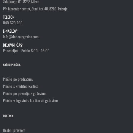
Zabukovje 61, 8233 Mirna
PE: Mercator center, Stari trg 48, 8210 Trebnje
TELEFON:
040 629 100
E-NASLOV:
info@dobratrgovina.com
DELOVNI ČAS:
Ponedeljek - Petek: 8:00 - 16:00
NAČINI PLAČILA
Plačilo po predračunu
Plačilo s kreditno kartico
Plačilo po povzetju z gotovino
Plačilo v trgovini s kartico ali gotovino
DOSTAVA
Osebni prevzem