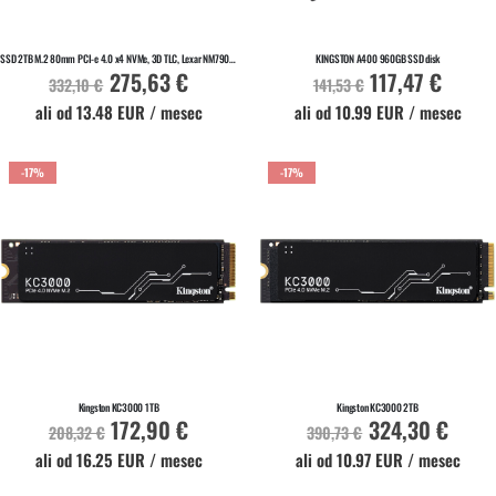
Na zalogi
Na zalogi
SSD 2TB M.2 80mm PCI-e 4.0 x4 NVMe, 3D TLC, Lexar NM790 (LNM790X002T-RNNNG)
KINGSTON A400 960GB SSD disk
275,63 €
117,47 €
Akcijska
Akcijska
332,10 €
141,53 €
cena
cena
ali od 13.48 EUR / mesec
ali od 10.99 EUR / mesec
-17%
-17%
V KOŠARICO
V KOŠARICO
Na zalogi
Na zalogi
Kingston KC3000 1TB
Kingston KC3000 2TB
172,90 €
324,30 €
Akcijska
Akcijska
208,32 €
390,73 €
cena
cena
ali od 16.25 EUR / mesec
ali od 10.97 EUR / mesec