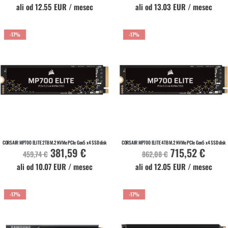
ali od 12.55 EUR / mesec
ali od 13.03 EUR / mesec
-17%
-17%
V KOŠARICO
V KOŠARICO
Na zalogi
Na zalogi
CORSAIR MP700 ELITE 2TB M.2 NVMe PCIe Gen5 x4 SSD disk
CORSAIR MP700 ELITE 4TB M.2 NVMe PCIe Gen5 x4 SSD disk
381,59 €
715,52 €
Akcijska
Akcijska
459,74 €
862,08 €
cena
cena
ali od 10.07 EUR / mesec
ali od 12.05 EUR / mesec
-17%
-17%