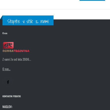
Stopite v stik z nami
O nas
Z vami že od leta 2006...
O nas...
KONTAKTNI PODATKI
NASLOV: