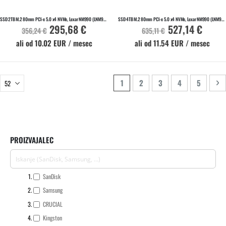
Na zalogi
Na zalogi
SSD 2TB M.2 80mm PCI-e 5.0 x4 NVMe, Lexar NM990 (LNM990X002T-RNNNG)
SSD 4TB M.2 80mm PCI-e 5.0 x4 NVMe, Lexar NM990 (LNM990X004T-RNNNG)
295,68 €
527,14 €
Akcijska
Akcijska
356,24 €
635,11 €
cena
cena
ali od 10.02 EUR / mesec
ali od 11.54 EUR / mesec
Stran
Trenutno berete stran
Stran
Stran
Stran
Stran
St
Na
1
2
3
4
5
PROIZVAJALEC
SanDisk
Samsung
CRUCIAL
Kingston