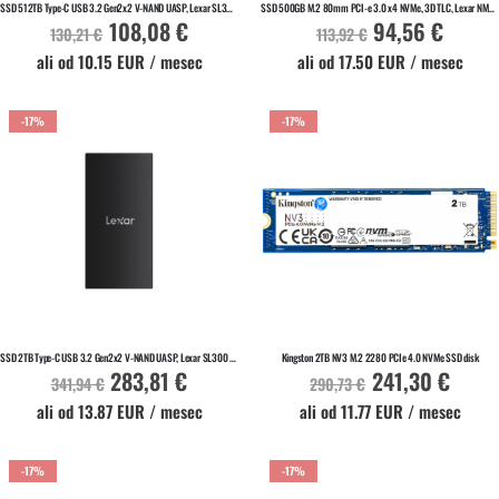
SSD 512TB Type-C USB 3.2 Gen2x2 V-NAND UASP, Lexar SL300 (LSL300512G-RNBNG)
SSD 500GB M.2 80mm PCI-e 3.0 x4 NVMe, 3D TLC, Lexar NM610 PRO (LNM610P500G-RNNNG)
108,08 €
94,56 €
Akcijska
Akcijska
130,21 €
113,92 €
cena
cena
ali od 10.15 EUR / mesec
ali od 17.50 EUR / mesec
-17%
-17%
V KOŠARICO
V KOŠARICO
Na zalogi
Na zalogi
SSD 2TB Type-C USB 3.2 Gen2x2 V-NAND UASP, Lexar SL300 (LSL300002T-RNBNG)
Kingston 2TB NV3 M.2 2280 PCIe 4.0 NVMe SSD disk
283,81 €
241,30 €
Akcijska
Akcijska
341,94 €
290,73 €
cena
cena
ali od 13.87 EUR / mesec
ali od 11.77 EUR / mesec
-17%
-17%