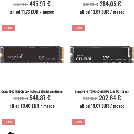
445,97 €
284,05 €
Akcijska
Akcijska
537,31 €
342,23 €
cena
cena
ali od 11.76 EUR / mesec
ali od 13.87 EUR / mesec
-17%
-17%
V KOŠARICO
V KOŠARICO
Na zalogi
Na zalogi
Crucial T500 4TB PCIe Gen4 NVMe M.2 SSD disk s hladilnikom
Crucial P510 1TB PCIe Gen5 NVMe 2280 M.2 SSD disk
548,87 €
202,64 €
Akcijska
Akcijska
661,29 €
244,15 €
cena
cena
ali od 10.40 EUR / mesec
ali od 19.07 EUR / mesec
-17%
-17%