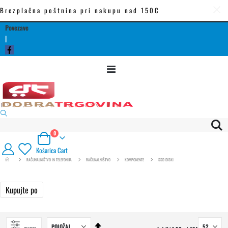
Brezplačna poštnina pri nakupu nad 150€
Povezave
|
Preklop
navigacije
izdelki
0
Cart
Košarica
Cart
RAČUNALNIŠTVO IN TELEFONIJA
RAČUNALNIŠTVO
KOMPONENTE
SSD DISKI
Kupujte po
Nastavi