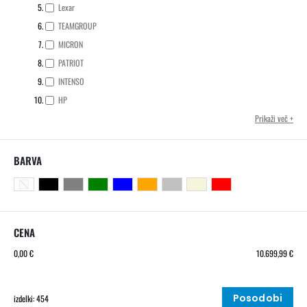
Lexar
TEAMGROUP
MICRON
PATRIOT
INTENSO
HP
Prikaži več
BARVA
CENA
0,00 €
10.699,99 €
Posodobi
izdelki: 454