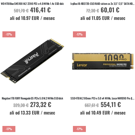
WD 4TB Blue SN5100 M.2 2280 PCI-e 4.0 NVMe 1.4c SSD disk
IcyBox IB-RD3720-CU3 RAID sistem za 2x 3,5"/2,5" SATA HDD in SSD diska z RAID stikalom
416,41 €
60,01 €
Akcijska
Akcijska
501,70 €
72,30 €
cena
cena
ali od 10.97 EUR / mesec
ali od 11.05 EUR / mesec
-17%
-17%
V KOŠARICO
V KOŠARICO
Na zalogi
Na zalogi
Kingston 1TB FURY Renegade G5 PCIe 5.0 M.2 NVMe SSD disk
SSD 4TB M.2 80mm PCI-e 5.0 x4 NVMe, Lexar NM1090 Pro (LNM109P004T-RNNNG)
273,32 €
554,11 €
Akcijska
Akcijska
329,30 €
667,61 €
cena
cena
ali od 13.33 EUR / mesec
ali od 10.49 EUR / mesec
-17%
-17%